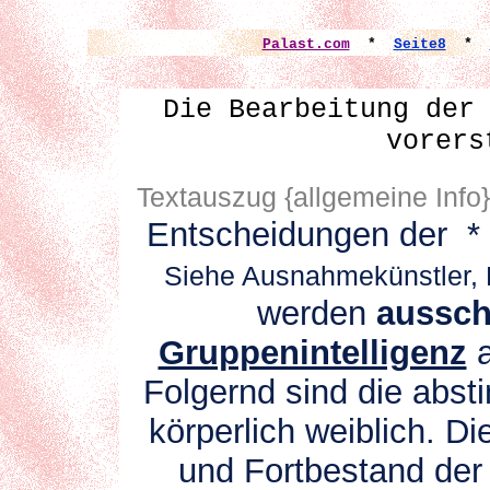
Palast.com
*
Seite8
*
Die Bearbeitung der
vorers
Textauszug {allgemeine Info
Entscheidungen
der * 
Siehe Ausnahmekünstler, F
werden
aussch
Gruppenintelligenz
a
Folgernd sind die abst
körperlich weiblich. Di
und Fortbestand der